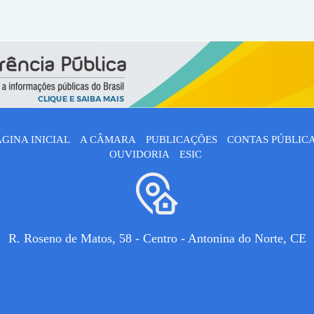
ÁGINA INICIAL
A CÂMARA
PUBLICAÇÕES
CONTAS PÚBLIC
OUVIDORIA
ESIC
R. Roseno de Matos, 58 - Centro - Antonina do Norte, CE