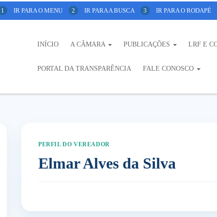
1
IR PARA O MENU
2
IR PARA A BUSCA
3
IR PARA O RODAPÉ
INÍCIO
A CÂMARA
PUBLICAÇÕES
LRF E C
PORTAL DA TRANSPARÊNCIA
FALE CONOSCO
PERFIL DO VEREADOR
Elmar Alves da Silva