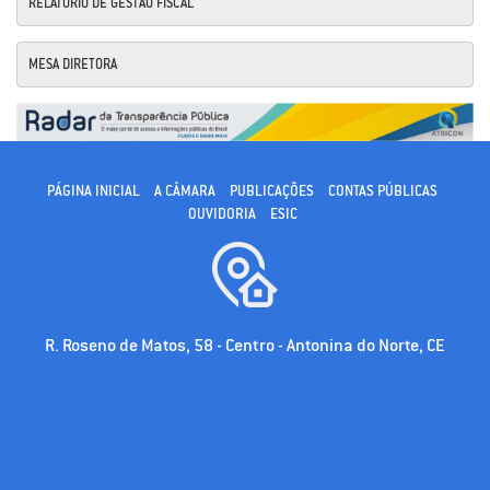
RELATÓRIO DE GESTÃO FISCAL
MESA DIRETORA
PÁGINA INICIAL
A CÂMARA
PUBLICAÇÕES
CONTAS PÚBLICAS
OUVIDORIA
ESIC
R. Roseno de Matos, 58 - Centro - Antonina do Norte, CE