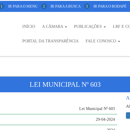
1
IR PARA O MENU
2
IR PARA A BUSCA
3
IR PARA O RODAPÉ
INÍCIO
A CÂMARA
PUBLICAÇÕES
LRF E C
PORTAL DA TRANSPARÊNCIA
FALE CONOSCO
LEI MUNICIPAL Nº 603
A
Ab
Lei Municipal Nº 603
29-04-2024