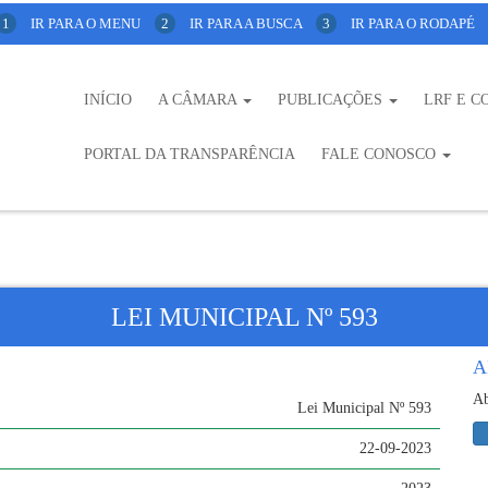
1
IR PARA O MENU
2
IR PARA A BUSCA
3
IR PARA O RODAPÉ
INÍCIO
A CÂMARA
PUBLICAÇÕES
LRF E C
PORTAL DA TRANSPARÊNCIA
FALE CONOSCO
LEI MUNICIPAL Nº 593
A
Ab
Lei Municipal Nº 593
22-09-2023